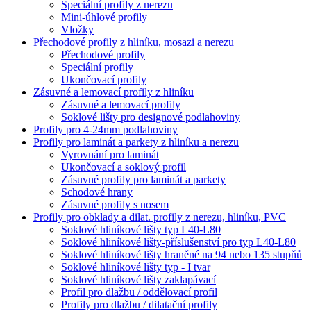
Speciální­ profily z nerezu
Mini-úhlové profily
Vložky
Přechodové profily z hliníku, mosazi a nerezu
Přechodové profily
Speciální profily
Ukončovací profily
Zásuvné a lemovací profily z hliníku
Zásuvné a lemovací profily
Soklové lišty pro designové podlahoviny
Profily pro 4-24mm podlahoviny
Profily pro laminát a parkety z hliníku a nerezu
Vyrovnání­ pro laminát
Ukončovací a soklový profil
Zásuvné profily pro laminát a parkety
Schodové hrany
Zásuvné profily s nosem
Profily pro obklady a dilat. profily z nerezu, hliníku, PVC
Soklové hliníkové lišty typ L40-L80
Soklové hliníkové lišty-příslušenství pro typ L40-L80
Soklové hliníkové lišty hraněné na 94 nebo 135 stupňů
Soklové hliníkové lišty typ - I tvar
Soklové hliníkové lišty zaklapávací
Profil pro dlažbu / oddělovací profil
Profily pro dlažbu / dilatační profily