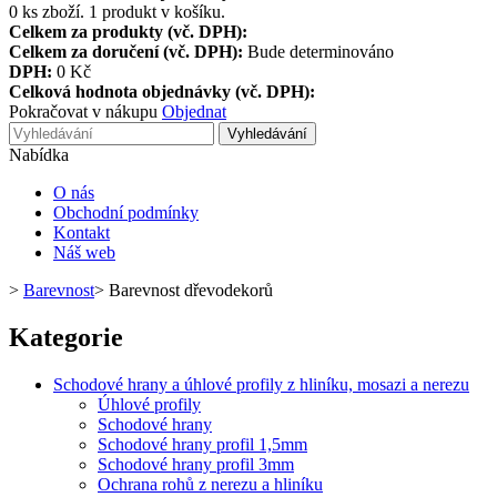
0
ks zboží.
1 produkt v košíku.
Celkem za produkty (vč. DPH):
Celkem za doručení (vč. DPH):
Bude determinováno
DPH:
0 Kč
Celková hodnota objednávky (vč. DPH):
Pokračovat v nákupu
Objednat
Vyhledávání
Nabídka
O nás
Obchodní podmínky
Kontakt
Náš web
>
Barevnost
>
Barevnost dřevodekorů
Kategorie
Schodové hrany a úhlové profily z hliníku, mosazi a nerezu
Úhlové profily
Schodové hrany
Schodové hrany profil 1,5mm
Schodové hrany profil 3mm
Ochrana rohů z nerezu a hliní­ku