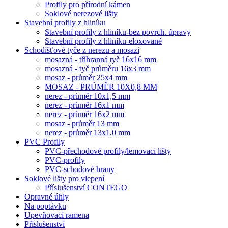
Profily pro přírodní kámen
Soklové nerezové lišty
Stavební profily z hliníku
Stavební profily z hliníku-bez povrch. úpravy
Stavební profily z hliníku-eloxované
Schodišťové tyče z nerezu a mosazi
mosazná - tříhranná tyč 16x16 mm
mosazná - tyč průměru 16x3 mm
mosaz - průměr 25x4 mm
MOSAZ - PRŮMĚR 10X0,8 MM
nerez - průměr 10x1,5 mm
nerez - průměr 16x1 mm
nerez - průměr 16x2 mm
mosaz - průměr 13 mm
nerez - průměr 13x1,0 mm
PVC Profily
PVC-přechodové profily/lemovací lišty
PVC-profily
PVC-schodové hrany
Soklové lišty pro vlepení
Příslušenství CONTEGO
Opravné úhly
Na poptávku
Upevňovací ramena
Příslušenství