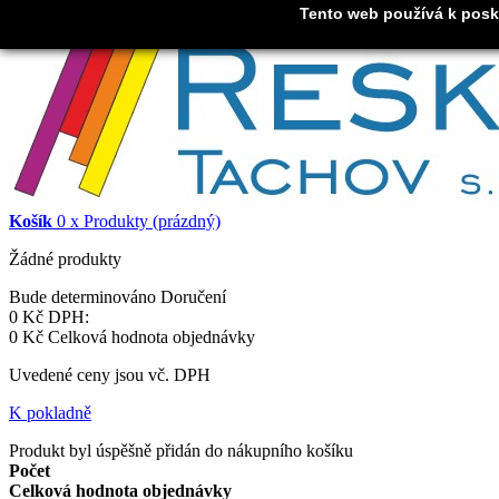
Tento web používá k posky
Přihlásit se
Košík
0
x
Produkty
(prázdný)
Žádné produkty
Bude determinováno
Doručení
0 Kč
DPH:
0 Kč
Celková hodnota objednávky
Uvedené ceny jsou vč. DPH
K pokladně
Produkt byl úspěšně přidán do nákupního košíku
Počet
Celková hodnota objednávky